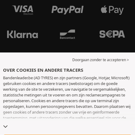
Doorgaan zonder te accepteren >
OVER COOKIES EN ANDERE TRACERS
Bandenleader.be (AD TYRES) en zijn partners (Google, Hotjar, Microsoft)
gebruiken cookies en andere tracers (webstorage) om de goede
werking van de site te verzekeren, uw navigatie te vergemakkelijken,
statistische metingen uit te voeren en om zijn reclamecampagnes te
personaliseren. Cookies en andere tracers die op uw terminal zijn
opgeslagen, kunnen persoonsgegevens bevatten. Daarom plaatsen wij
geen cookies of andere tracers zonder uw vrije en geïnformeerde
toestemming, met uitzondering van die welke essentieel zijn voor de
werking van de site. We bewaren uw keuze 6 maanden. U kunt uw
toestemming op elk moment intrekken door naar de pagina over