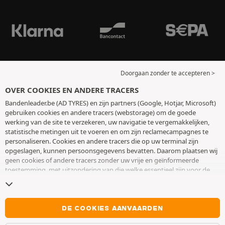
Doorgaan zonder te accepteren >
OVER COOKIES EN ANDERE TRACERS
Bandenleader.be (AD TYRES) en zijn partners (Google, Hotjar, Microsoft)
gebruiken cookies en andere tracers (webstorage) om de goede
werking van de site te verzekeren, uw navigatie te vergemakkelijken,
statistische metingen uit te voeren en om zijn reclamecampagnes te
personaliseren. Cookies en andere tracers die op uw terminal zijn
opgeslagen, kunnen persoonsgegevens bevatten. Daarom plaatsen wij
geen cookies of andere tracers zonder uw vrije en geïnformeerde
toestemming, met uitzondering van die welke essentieel zijn voor de
werking van de site. We bewaren uw keuze 6 maanden. U kunt uw
toestemming op elk moment intrekken door naar de pagina over
cookies en andere tracers
te gaan. U kunt ervoor kiezen om verder te
surfen zonder het deponeren van cookies of andere tracers te
DE COOKIES AANVAARDEN
aanvaarden. Weigering verhindert de toegang tot diensten niet AD