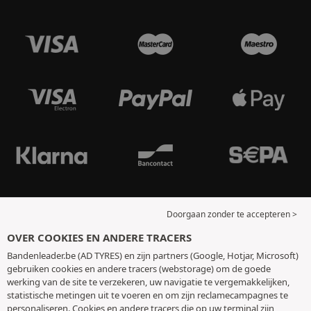
Doorgaan zonder te accepteren >
OVER COOKIES EN ANDERE TRACERS
Bandenleader.be (AD TYRES) en zijn partners (Google, Hotjar, Microsoft)
gebruiken cookies en andere tracers (webstorage) om de goede
werking van de site te verzekeren, uw navigatie te vergemakkelijken,
statistische metingen uit te voeren en om zijn reclamecampagnes te
personaliseren. Cookies en andere tracers die op uw terminal zijn